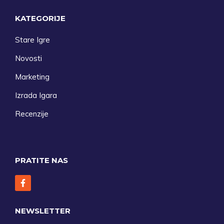
KATEGORIJE
Stare Igre
Novosti
Marketing
Izrada Igara
Recenzije
PRATITE NAS
NEWSLETTER