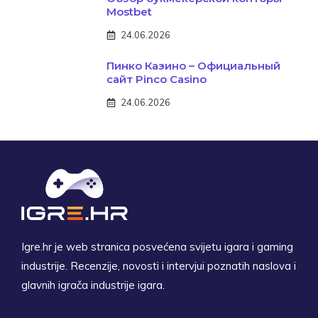
Mostbet
24.06.2026
Пинко Казино – Официальный
сайт Pinco Casino
24.06.2026
Igre.hr je web stranica posvećena svijetu igara i gaming
industrije. Recenzije, novosti i intervjui poznatih naslova i
glavnih igrača industrije igara.