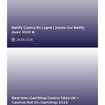
Betify Casino En Ligne | Jouez Sur Betify
Avec 1000 €
24.06.2026
Best Non-GamStop Casino Sites UK –
Casinos Not On GamStop 2026