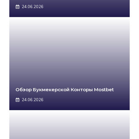
24.06.2026
Обзор Букмекерской Конторы Mostbet
24.06.2026