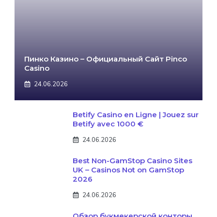
Пинко Казино – Официальный Сайт Pinco
Casino
24.06.2026
Betify Casino en Ligne | Jouez sur
Betify avec 1000 €
24.06.2026
Best Non-GamStop Casino Sites
UK – Casinos Not on GamStop
2026
24.06.2026
Обзор букмекерской конторы