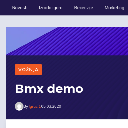
Preskoči
Novosti
Izrada igara
Recenzije
Marketing
na
sadržaj
VOŽNJA
Bmx demo
By
Igrac 1
05.03.2020