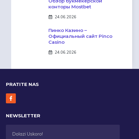
Обзор букмекерской
конторы Mostbet
24.06.2026
Пинко Казино –
Официальный сайт Pinco
Casino
24.06.2026
PRATITE NAS
NEWSLETTER
Dolazi Uskoro!