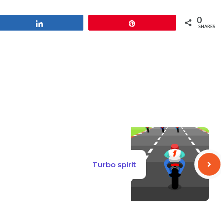
0
Share
Pin
SHARES
Turbo spirit