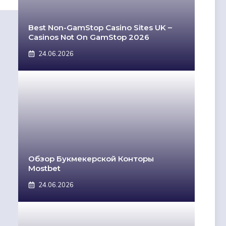
Best Non-GamStop Casino Sites UK –
Casinos Not On GamStop 2026
24.06.2026
Обзор Букмекерской Конторы
Mostbet
24.06.2026