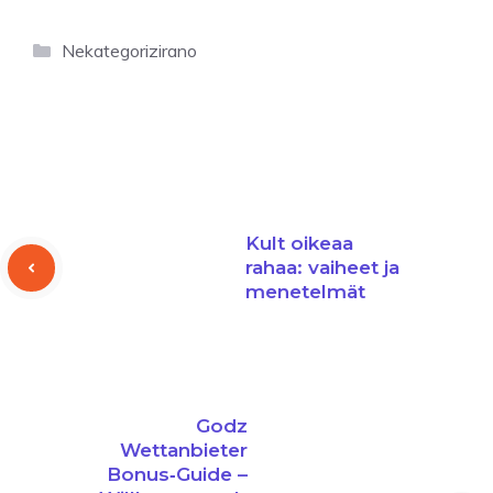
Kategorije
Nekategorizirano
Kult oikeaa
rahaa: vaiheet ja
menetelmät
Godz
Wettanbieter
Bonus‑Guide –