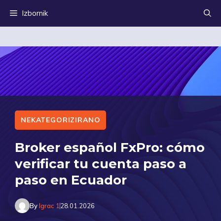
Preskoči
Izbornik
na
sadržaj
NEKATEGORIZIRANO
Broker español FxPro: cómo
verificar tu cuenta paso a
paso en Ecuador
By
Igrac 1
28.01.2026