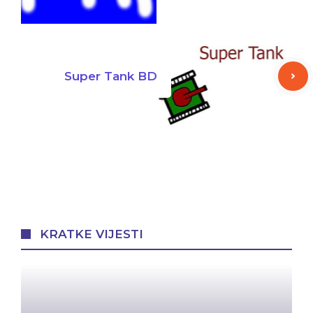
Super Tank BD
KRATKE VIJESTI