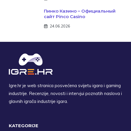
Пинко Казино – Официальный
сайт Pinco Casino
24.06.2026
Igre.hr je web stranica posvećena svijetu igara i gaming
industrije. Recenzije, novosti i intervjui poznatih naslova i
glavnih igrača industrije igara.
KATEGORIJE