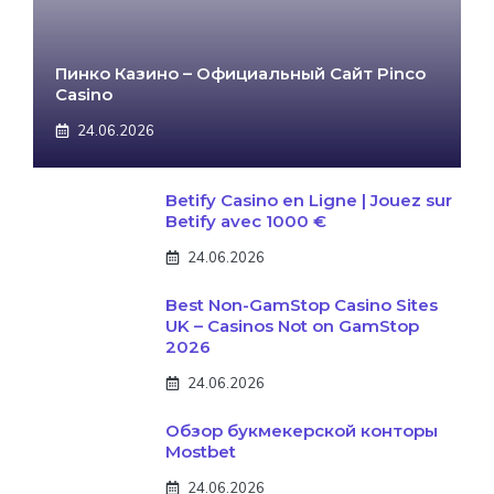
Пинко Казино – Официальный Сайт Pinco
Casino
24.06.2026
Betify Casino en Ligne | Jouez sur
Betify avec 1000 €
24.06.2026
Best Non-GamStop Casino Sites
UK – Casinos Not on GamStop
2026
24.06.2026
Обзор букмекерской конторы
Mostbet
24.06.2026