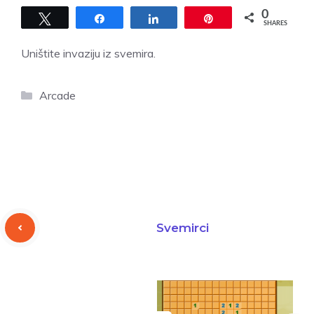
0
Tweet
Share
Share
Pin
SHARES
Uništite invaziju iz svemira.
Kategorije
Arcade
Svemirci