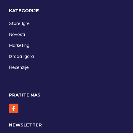
KATEGORIJE
Stare Igre
Novosti
Marketing
Izrada Igara
Recenzije
PRATITE NAS
NEWSLETTER