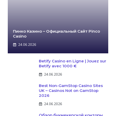
Пинко Казино – Официальный Сайт Pinco
Casino
24.06.2026
Betify Casino en Ligne | Jouez sur
Betify avec 1000 €
24.06.2026
Best Non-GamStop Casino Sites
UK – Casinos Not on GamStop
2026
24.06.2026
Обзор букмекерской конторы