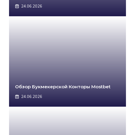
24.06.2026
Обзор Букмекерской Конторы Mostbet
24.06.2026