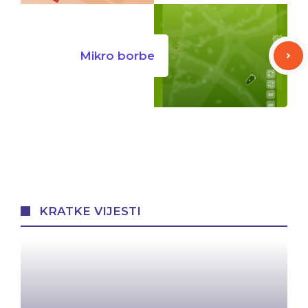
Mikro borbe
KRATKE VIJESTI