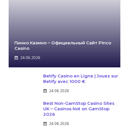
Пинко Казино – Официальный Сайт Pinco
Casino
24.06.2026
Betify Casino en Ligne | Jouez sur
Betify avec 1000 €
24.06.2026
Best Non-GamStop Casino Sites
UK – Casinos Not on GamStop
2026
24.06.2026