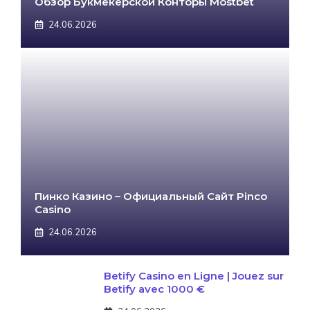
Обзор Букмекерской Конторы Mostbet
24.06.2026
Пинко Казино – Официальный Сайт Pinco
Casino
24.06.2026
Betify Casino en Ligne | Jouez sur
Betify avec 1000 €