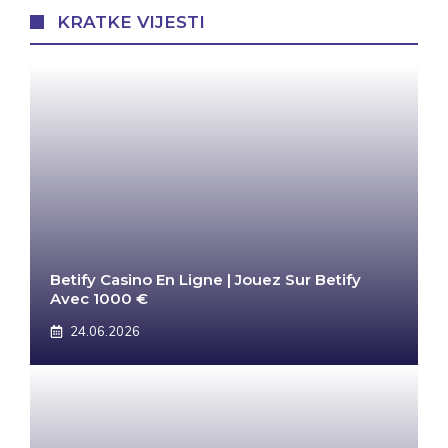
KRATKE VIJESTI
Betify Casino En Ligne | Jouez Sur Betify
Avec 1000 €
24.06.2026