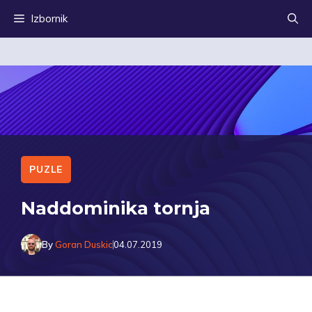
Preskoči
Izbornik
na
sadržaj
PUZLE
Naddominika tornja
By
Goran Duskic
04.07.2019