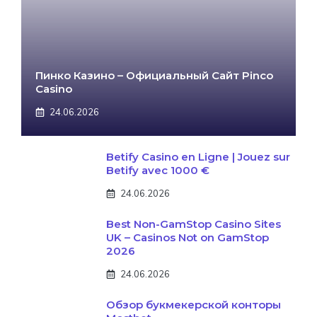
Пинко Казино – Официальный Сайт Pinco
Casino
24.06.2026
Betify Casino en Ligne | Jouez sur
Betify avec 1000 €
24.06.2026
Best Non-GamStop Casino Sites
UK – Casinos Not on GamStop
2026
24.06.2026
Обзор букмекерской конторы