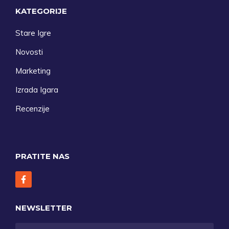
KATEGORIJE
Stare Igre
Novosti
Marketing
Izrada Igara
Recenzije
PRATITE NAS
NEWSLETTER