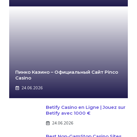
Пинко Казино – Официальный Сайт Pinco
Casino
24.06.2026
Betify Casino en Ligne | Jouez sur
Betify avec 1000 €
24.06.2026
Best Non-GamStop Casino Sites