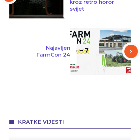
kroz retro horor
svijet
Najavljen
FarmCon 24
KRATKE VIJESTI