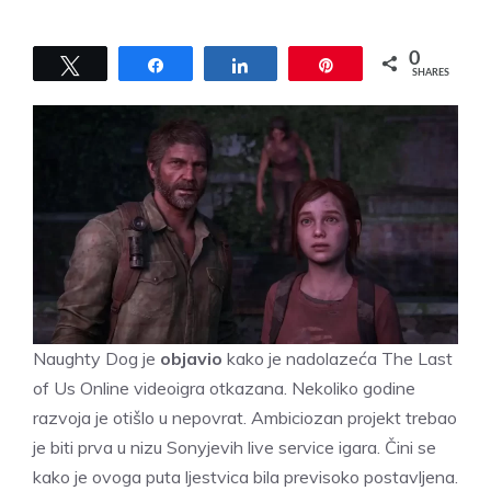
0
Tweet
Share
Share
Pin
SHARES
Naughty Dog je
objavio
kako je nadolazeća The Last
of Us Online videoigra otkazana. Nekoliko godine
razvoja je otišlo u nepovrat. Ambiciozan projekt trebao
je biti prva u nizu Sonyjevih live service igara. Čini se
kako je ovoga puta ljestvica bila previsoko postavljena.