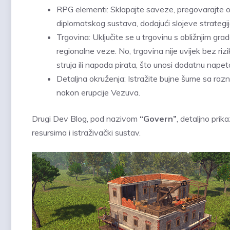
RPG elementi: Sklapajte saveze, pregovarajte o 
diplomatskog sustava, dodajući slojeve strategije 
Trgovina: Uključite se u trgovinu s obližnjim gra
regionalne veze. No, trgovina nije uvijek bez riz
struja ili napada pirata, što unosi dodatnu napet
Detaljna okruženja: Istražite bujne šume sa razn
nakon erupcije Vezuva.
Drugi Dev Blog, pod nazivom
“Govern”
, detaljno prik
resursima i istraživački sustav.