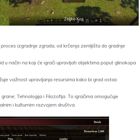
Zeljko Kos
 proces izgradnje zgrada, od krčenja zemljišta do gradnje
d u način na koji će igrači upravljati objektima poput glinokopa
ražuje važnost upravljanja resursima kako bi grad ostao
 grane; Tehnologija i Filozofija. To igračima omogućuje
lnim i kulturnim razvojem društva.