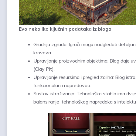
Evo nekoliko ključnih podataka iz bloga:
Gradnja zgrada: Igrači mogu nadgledati detaljan
krovova.
Upravljanje proizvodnim objektima: Blog daje uvi
(Clay Pit).
Upravljanje resursima i pregled zaliha: Blog ist
funkcionalan i napredovao.
Sustav istraživanja: Tehnološko stablo ima dvije
balansiranje tehnološkog napredaka s intelektua