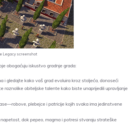
e Legacy screenshot
oje obogaćuju iskustvo gradnje grada:
ima i gledajte kako vaš grad evoluira kroz stoljeća, donoseći
te raznolike obiteljske talente kako biste unaprijedili upravljanje
ase—robove, plebejce i patricije kojih svaka ima jedinstvene
i napetost, dok pepeo, magma i potresi stvaraju strateške