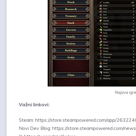
Najava igr
Važni linkovi:
Steam:
https://store.steampowered.com/app/263224
Novi Dev Blog:
https://store.steampowered.com/n