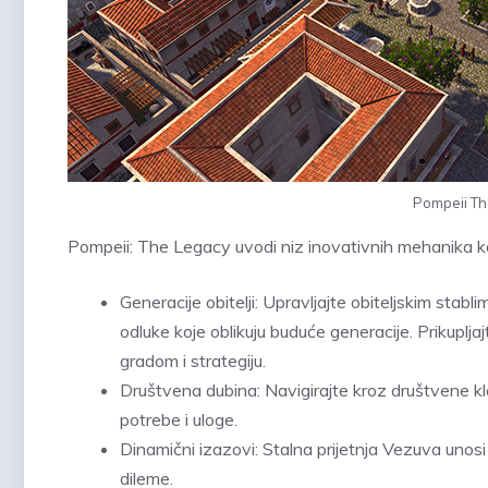
Pompeii Th
Pompeii: The Legacy uvodi niz inovativnih mehanika k
Generacije obitelji: Upravljajte obiteljskim stabl
odluke koje oblikuju buduće generacije. Prikupljaj
gradom i strategiju.
Društvena dubina: Navigirajte kroz društvene kl
potrebe i uloge.
Dinamični izazovi: Stalna prijetnja Vezuva unos
dileme.