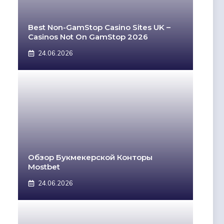
Best Non-GamStop Casino Sites UK –
Casinos Not On GamStop 2026
24.06.2026
Обзор Букмекерской Конторы
Mostbet
24.06.2026