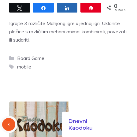
0
Tweet
Share
Share
Pin
SHARES
Igrajte 3 različite Mahjong igre u jednoj igri. Uklonite
pločice s različitim mehanizmima: kombinirati, povezati
ili sudariti.
Kategorije
Board Game
Oznake
mobile
Dnevni
Kaodoku