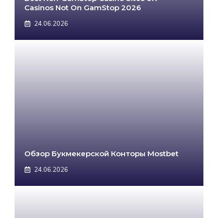
Casinos Not On GamStop 2026
24.06.2026
Обзор Букмекерской Конторы Mostbet
24.06.2026