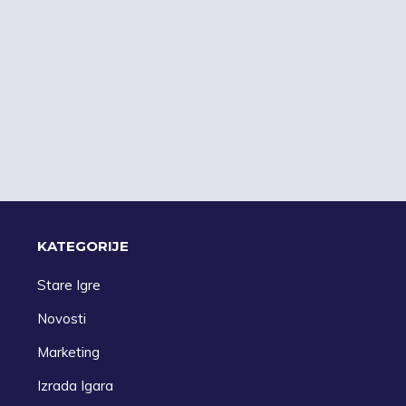
KATEGORIJE
Stare Igre
Novosti
Marketing
Izrada Igara