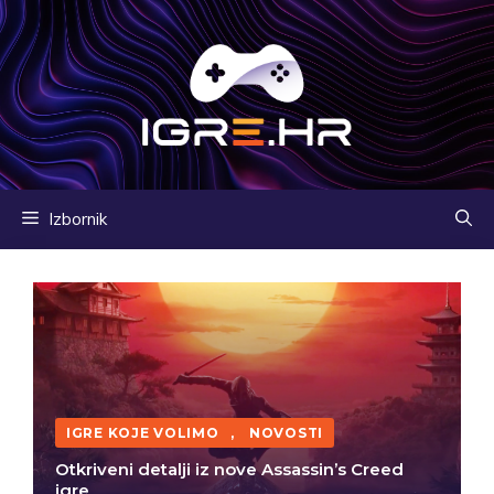
Preskoči
na
sadržaj
Izbornik
IGRE KOJE VOLIMO
,
NOVOSTI
Otkriveni detalji iz nove Assassin’s Creed
igre