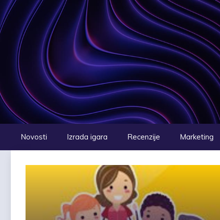
Preskoči
na
sadržaj
Novosti
Izrada igara
Recenzije
Marketing