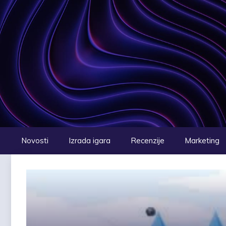
Preskoči
na
sadržaj
Novosti
Izrada igara
Recenzije
Marketing