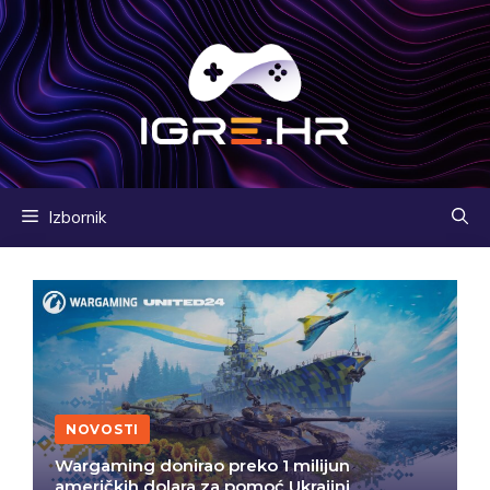
Preskoči
na
sadržaj
Izbornik
NOVOSTI
Wargaming donirao preko 1 milijun
američkih dolara za pomoć Ukrajini