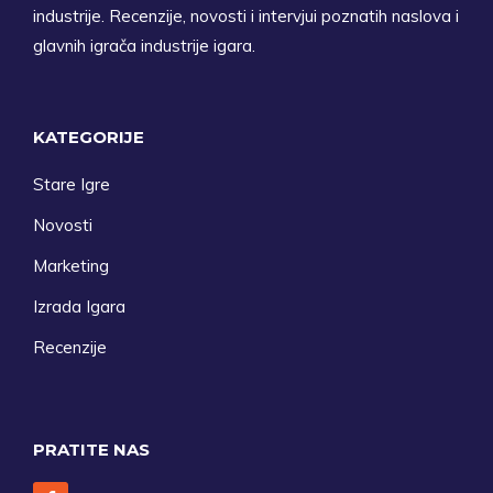
industrije. Recenzije, novosti i intervjui poznatih naslova i
glavnih igrača industrije igara.
KATEGORIJE
Stare Igre
Novosti
Marketing
Izrada Igara
Recenzije
PRATITE NAS