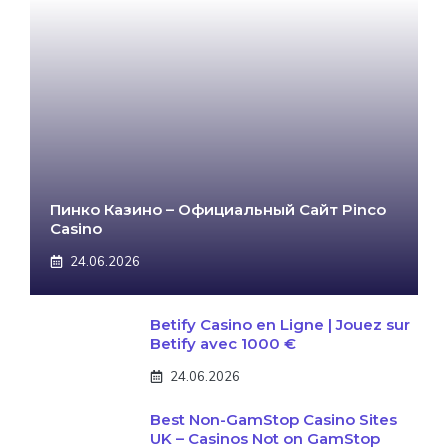
Пинко Казино – Официальный Сайт Pinco
Casino
24.06.2026
Betify Casino en Ligne | Jouez sur
Betify avec 1000 €
24.06.2026
Best Non-GamStop Casino Sites
UK – Casinos Not on GamStop