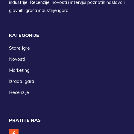
industrije. Recenzije, novosti i intervjui poznatih naslova i
glavnih igrača industrije igara.
KATEGORIJE
Stare Igre
Novosti
Marketing
Izrada Igara
Recenzije
PRATITE NAS