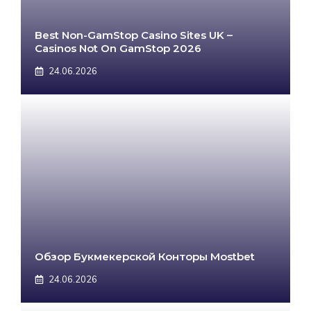
Best Non-GamStop Casino Sites UK –
Casinos Not On GamStop 2026
24.06.2026
Обзор Букмекерской Конторы Mostbet
24.06.2026