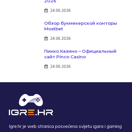
2026
24.06.2026
Обзор букмекерской конторы
Mostbet
24.06.2026
Пинко Казино – Официальный
сайт Pinco Casino
24.06.2026
Igre.hr je web stranica posvećena svijetu igara i gaming