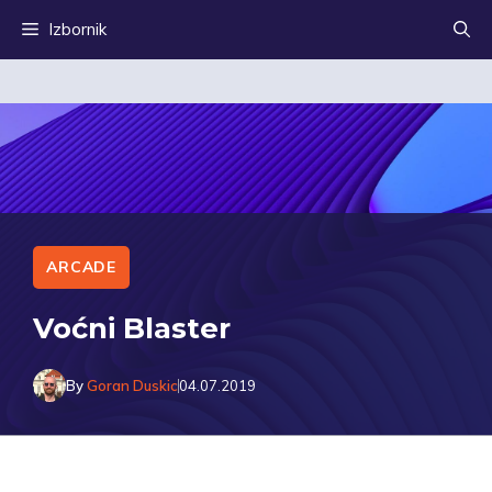
Preskoči
Izbornik
na
sadržaj
ARCADE
Voćni Blaster
By
Goran Duskic
04.07.2019