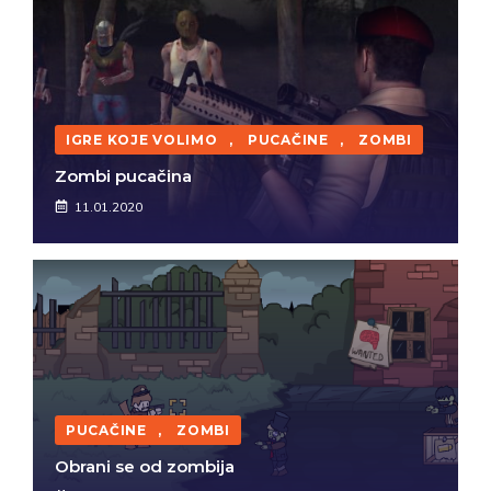
IGRE KOJE VOLIMO
,
PUCAČINE
,
ZOMBI
Zombi pucačina
11.01.2020
PUCAČINE
,
ZOMBI
Obrani se od zombija