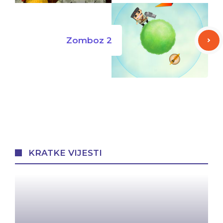
Zomboz 2
KRATKE VIJESTI