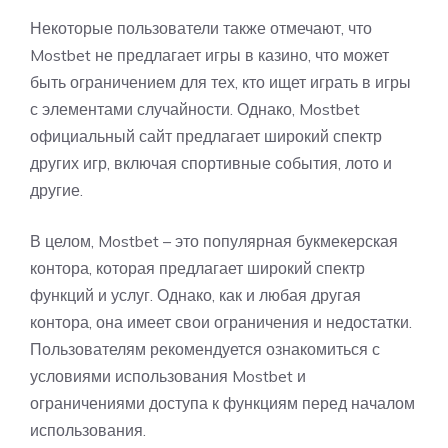
Некоторые пользователи также отмечают, что
Mostbet не предлагает игры в казино, что может
быть ограничением для тех, кто ищет играть в игры
с элементами случайности. Однако, Mostbet
официальный сайт предлагает широкий спектр
других игр, включая спортивные события, лото и
другие.
В целом, Mostbet – это популярная букмекерская
контора, которая предлагает широкий спектр
функций и услуг. Однако, как и любая другая
контора, она имеет свои ограничения и недостатки.
Пользователям рекомендуется ознакомиться с
условиями использования Mostbet и
ограничениями доступа к функциям перед началом
использования.