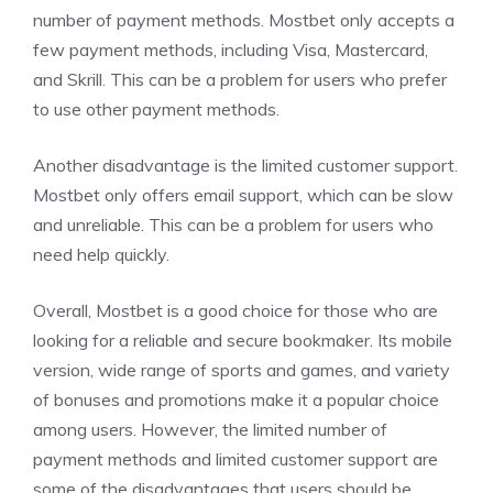
number of payment methods. Mostbet only accepts a
few payment methods, including Visa, Mastercard,
and Skrill. This can be a problem for users who prefer
to use other payment methods.
Another disadvantage is the limited customer support.
Mostbet only offers email support, which can be slow
and unreliable. This can be a problem for users who
need help quickly.
Overall, Mostbet is a good choice for those who are
looking for a reliable and secure bookmaker. Its mobile
version, wide range of sports and games, and variety
of bonuses and promotions make it a popular choice
among users. However, the limited number of
payment methods and limited customer support are
some of the disadvantages that users should be