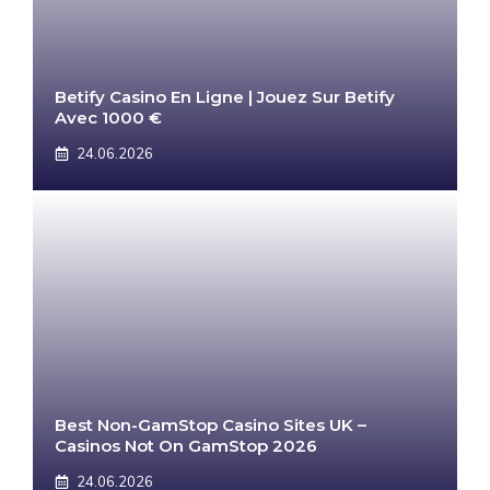
Betify Casino En Ligne | Jouez Sur Betify
Avec 1000 €
24.06.2026
Best Non-GamStop Casino Sites UK –
Casinos Not On GamStop 2026
24.06.2026