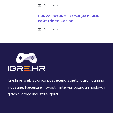
24.06.2026
Пинко Казино – Официальный
сайт Pinco Casino
24.06.2026
Igre.hr je web stranica posvećena svijetu igara i gaming
industrije. Recenzije, novosti i intervjui poznatih naslova i
glavnih igrača industrije igara.