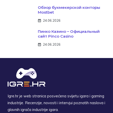
Обзор букмекерской конторы
Mostbet
24.06.2026
Пинко Казино – Официальный
сайт Pinco Casino
24.06.2026
Igre.hr je web stranica posvećena svijetu igara i gaming
industrije. Recenzije, novosti i intervjui poznatih naslova i
glavnih igrača industrije igara.