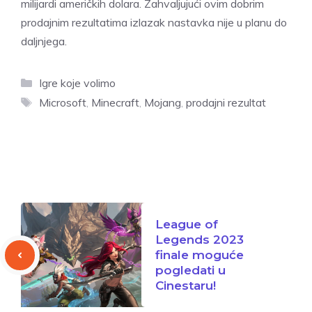
milijardi američkih dolara. Zahvaljujući ovim dobrim
prodajnim rezultatima izlazak nastavka nije u planu do
daljnjega.
Kategorije
Igre koje volimo
Oznake
Microsoft
,
Minecraft
,
Mojang
,
prodajni rezultat
League of
Legends 2023
finale moguće
pogledati u
Cinestaru!