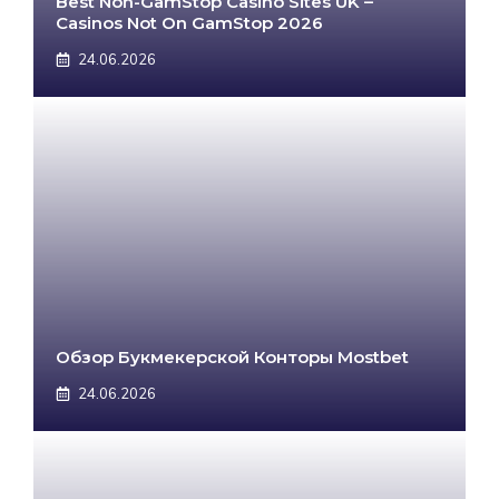
Best Non-GamStop Casino Sites UK –
Casinos Not On GamStop 2026
24.06.2026
Обзор Букмекерской Конторы Mostbet
24.06.2026