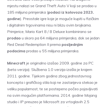
mjestu nalazi se Grand Theft Auto V koji se prodao u
185 milijuna primjeraka (
podaci iz kolovoza 2023.
godine
). Preostale igre koje je moguće kupiti u fizičkim
i digitalnim trgovinama nisu ni blizu ovim brojkama.
Primjerice, Mario Kart 8 / 8 Deluxe kombinirano se
prodao
u skoro pa 64 milijuna primjeraka, dok se jedan
Red Dead Redemption II prema
posljednjim
podacima
prodao u 55 milijuna primjeraka.
Minecraft
je originalno izašao 2009. godine za PC
(beta verzija). Službena 1.0 verzija izašla je krajem
2011. godine. Tijekom godina zbog jednostavnog
koncepta i grafičkog stila koji ne zastarijeva stekao je
veliku popularnost, te se postepeno počeo pojavljivati
na svim mogućim platformama. 2014. godine Mojang
studio i IP preuzeo je Microsoft za vrtoglavih 2.5