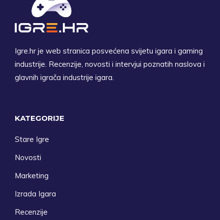
Igre.hr je web stranica posvećena svijetu igara i gaming
industrije. Recenzije, novosti i intervjui poznatih naslova i
glavnih igrača industrije igara.
KATEGORIJE
Stare Igre
Novosti
Marketing
Izrada Igara
Recenzije