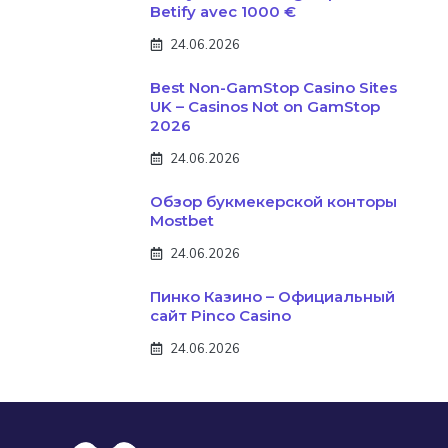
Betify avec 1000 €
24.06.2026
Best Non-GamStop Casino Sites
UK – Casinos Not on GamStop
2026
24.06.2026
Обзор букмекерской конторы
Mostbet
24.06.2026
Пинко Казино – Официальный
сайт Pinco Casino
24.06.2026