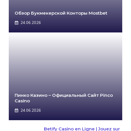
Обзор Букмекерской Конторы Mostbet
24.06.2026
Пинко Казино – Официальный Сайт Pinco
Casino
24.06.2026
Betify Casino en Ligne | Jouez sur