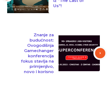
iz “The Last of
Us”!
Znanje za
budućnost:
Ovogodišnja
Gamechanger
konferencija
fokus stavlja na
primjenjivo,
novo i korisno