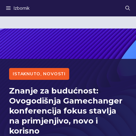
Preskoči
Izbornik
na
sadržaj
ISTAKNUTO
,
NOVOSTI
Znanje za budućnost:
Ovogodišnja Gamechanger
konferencija fokus stavlja
na primjenjivo, novo i
korisno