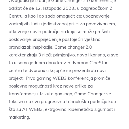
Ovogodišnje izdanje Game Changer 2.0 konferencije
održat će se 12. listopada 2023., u zagrebačkom Z
Centru, a kao i do sada omogućit će: upoznavanje
zanimljivih ljudi u jedinstvenoj prilici za povezivanjem,
otkrivanje novih područja na koja se može proširiti
poslovanje, unaprijeđenije postojećih vještina i
pronalazak inspiracije. Game changer 2.0
karakteriziraju 3 riječi: primjenjivo, novo i korisno, a sve
to u samo jednom danu kroz 5 dvorana CineStar
centra te dvoranu u kojoj će se prezentirati novi
projekti. Prva gaming WEB3 konferencija promiče
poslovne mogućnosti kroz nove prilike za
transformaciju. Iz kuta gaminga, Game Changer se
fokusira na sva progresivna tehnološka područja kao
što su AI, WEB3, e-trgovina, kibernetička sigurnost i
marketing.