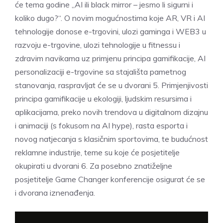
će tema godine „AI ili black mirror – jesmo li sigurni i
koliko dugo?“. O novim mogućnostima koje AR, VR i AI
tehnologije donose e-trgovini, ulozi gaminga i WEB3 u
razvoju e-trgovine, ulozi tehnologije u fitnessu i
zdravim navikama uz primjenu principa gamifikacije, AI
personalizaciji e-trgovine sa stajališta pametnog
stanovanja, raspravljat će se u dvorani 5. Primjenjivosti
principa gamifikacije u ekologiji, ljudskim resursima i
aplikacijama, preko novih trendova u digitalnom dizajnu
i animaciji (s fokusom na AI hype), rasta esporta i
novog natjecanja s klasičnim sportovima, te budućnost
reklamne industrije, teme su koje će posjetitelje
okupirati u dvorani 6. Za posebno znatiželjne
posjetitelje Game Changer konferencije osigurat će se
i dvorana iznenađenja.