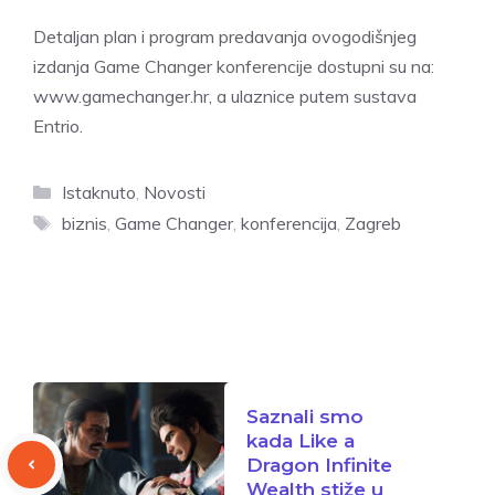
Detaljan plan i program predavanja ovogodišnjeg
izdanja Game Changer konferencije dostupni su na:
www.gamechanger.hr
, a ulaznice putem sustava
Entrio
.
Kategorije
Istaknuto
,
Novosti
Oznake
biznis
,
Game Changer
,
konferencija
,
Zagreb
Saznali smo
kada Like a
Dragon Infinite
Wealth stiže u