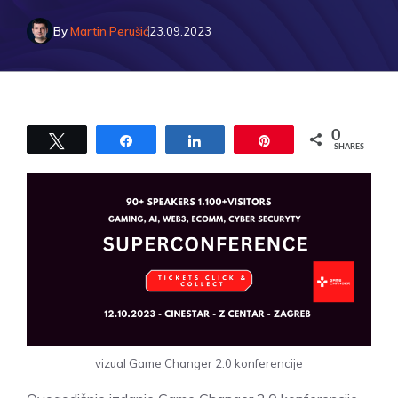
By
Martin Perušić
23.09.2023
0
Tweet
Share
Share
Pin
SHARES
vizual Game Changer 2.0 konferencije