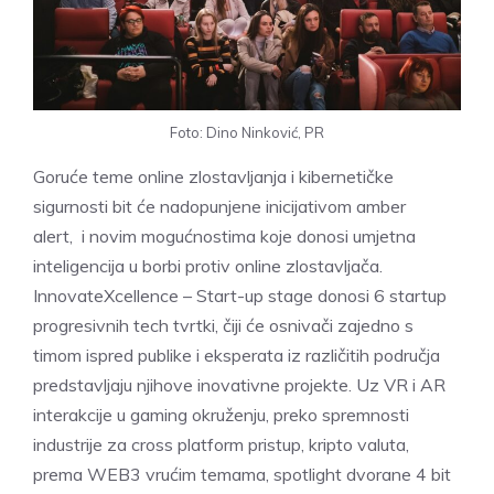
Foto: Dino Ninković, PR
Goruće teme online zlostavljanja i kibernetičke
sigurnosti bit će nadopunjene inicijativom amber
alert, i novim mogućnostima koje donosi umjetna
inteligencija u borbi protiv online zlostavljača.
InnovateXcellence – Start-up stage donosi 6 startup
progresivnih tech tvrtki, čiji će osnivači zajedno s
timom ispred publike i eksperata iz različitih područja
predstavljaju njihove inovativne projekte. Uz VR i AR
interakcije u gaming okruženju, preko spremnosti
industrije za cross platform pristup, kripto valuta,
prema WEB3 vrućim temama, spotlight dvorane 4 bit