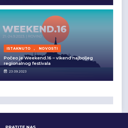
ISTAKNUTO
,
NOVOSTI
Počeo je Weekend.16 – vikend najboljeg
regionalnog festivala
23.09.2023
PRATITE NAS