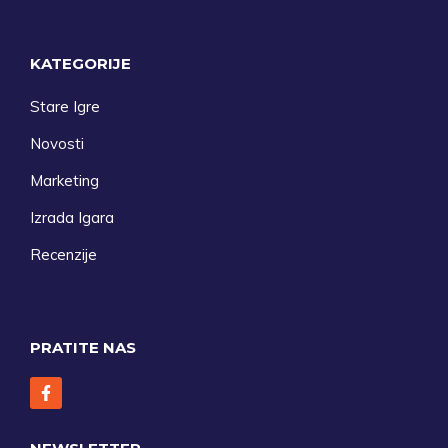
KATEGORIJE
Stare Igre
Novosti
Marketing
Izrada Igara
Recenzije
PRATITE NAS