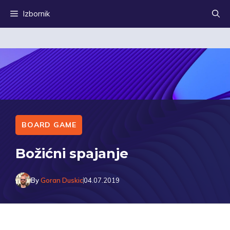
Preskoči
Izbornik
na
sadržaj
BOARD GAME
Božićni spajanje
By
Goran Duskic
04.07.2019