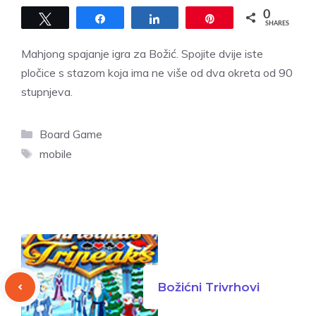
0
Tweet
Share
Share
Pin
SHARES
Mahjong spajanje igra za Božić. Spojite dvije iste
pločice s stazom koja ima ne više od dva okreta od 90
stupnjeva.
Kategorije
Board Game
Oznake
mobile
Božićni Trivrhovi