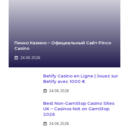
Пинко Казино – Официальный Сайт Pinco
Casino
24.06.2026
Betify Casino en Ligne | Jouez sur
Betify avec 1000 €
24.06.2026
Best Non-GamStop Casino Sites
UK – Casinos Not on GamStop
2026
24.06.2026