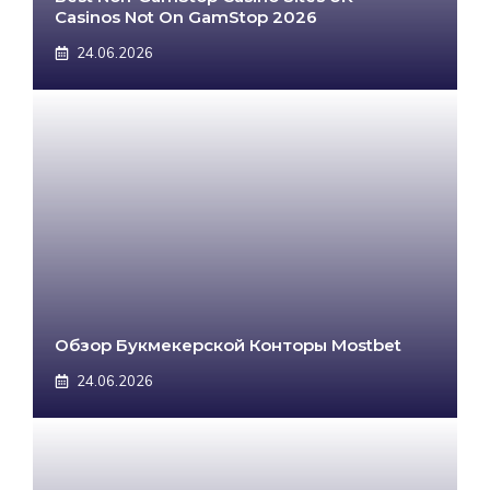
Casinos Not On GamStop 2026
24.06.2026
Обзор Букмекерской Конторы Mostbet
24.06.2026