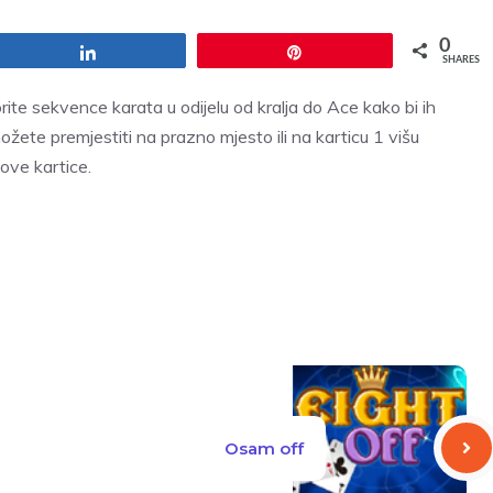
0
Share
Pin
SHARES
orite sekvence karata u odijelu od kralja do Ace kako bi ih
i) možete premjestiti na prazno mjesto ili na karticu 1 višu
 nove kartice.
Osam off