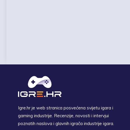
Igre.hr je web stranica posvećena svijetu igara i
gaming industrije. Recenzije, novosti i intervjui
poznatih naslova i glavnih igrača industrije igara.