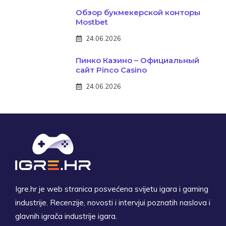
Обзор букмекерской конторы
Mostbet
24.06.2026
Пинко Казино – Официальный
сайт Pinco Casino
24.06.2026
Igre.hr je web stranica posvećena svijetu igara i gaming
industrije. Recenzije, novosti i intervjui poznatih naslova i
glavnih igrača industrije igara.