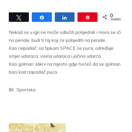
0
Tweet
Share
Share
Pin
SHARES
Nekad se u igri ne može odlučiti pobjednik i mora se ići
na penale, budi ti taj koji će pobjediti na penale.
Kao napadač: sa tipkom SPACE se puca, određuje
smjer udaraca, visina udaraca i jačina udarca.
Kao golman: klikni na mjesto gdje hoćeš da se golman
baci kad napadač puca.
Kategorije
Sportske