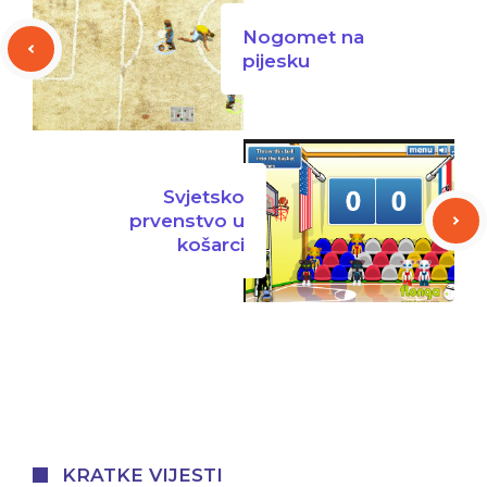
Nogomet na
pijesku
Svjetsko
prvenstvo u
košarci
KRATKE VIJESTI