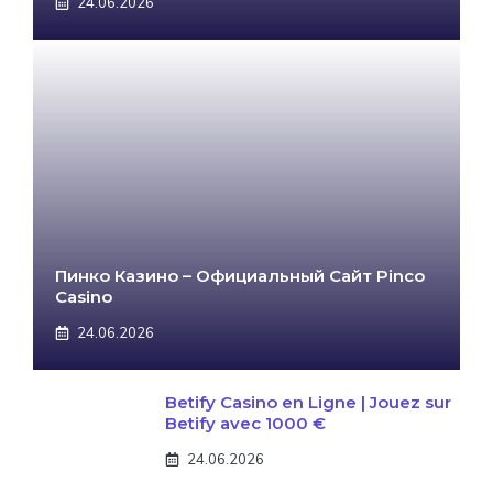
24.06.2026
Пинко Казино – Официальный Сайт Pinco
Casino
24.06.2026
Betify Casino en Ligne | Jouez sur
Betify avec 1000 €
24.06.2026