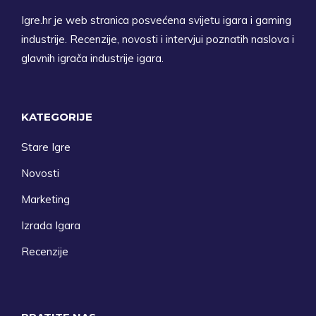
Igre.hr je web stranica posvećena svijetu igara i gaming
industrije. Recenzije, novosti i intervjui poznatih naslova i
glavnih igrača industrije igara.
KATEGORIJE
Stare Igre
Novosti
Marketing
Izrada Igara
Recenzije