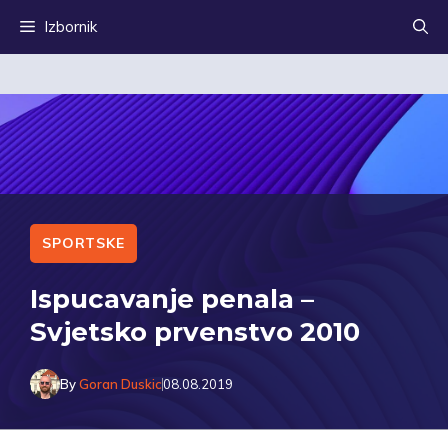
Preskoči
Izbornik
na
sadržaj
SPORTSKE
Ispucavanje penala –
Svjetsko prvenstvo 2010
By
Goran Duskic
08.08.2019