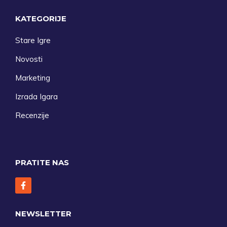
KATEGORIJE
Stare Igre
Novosti
Marketing
Izrada Igara
Recenzije
PRATITE NAS
NEWSLETTER