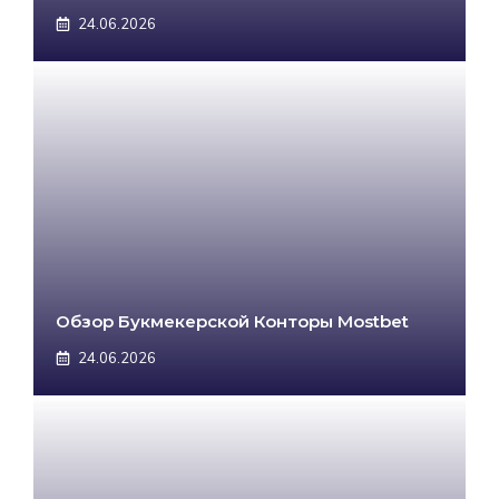
24.06.2026
Обзор Букмекерской Конторы Mostbet
24.06.2026