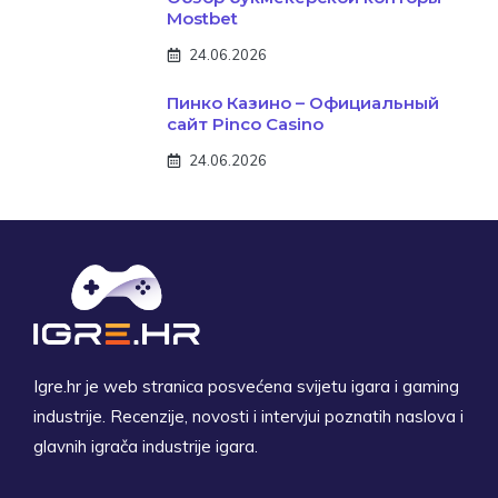
Mostbet
24.06.2026
Пинко Казино – Официальный
сайт Pinco Casino
24.06.2026
Igre.hr je web stranica posvećena svijetu igara i gaming
industrije. Recenzije, novosti i intervjui poznatih naslova i
glavnih igrača industrije igara.