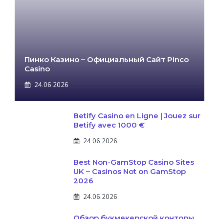
Пинко Казино – Официальный Сайт Pinco
Casino
24.06.2026
Betify Casino en Ligne | Jouez sur
Betify avec 1000 €
24.06.2026
Best Non-GamStop Casino Sites
UK – Casinos Not on GamStop
2026
24.06.2026
Обзор букмекерской конторы