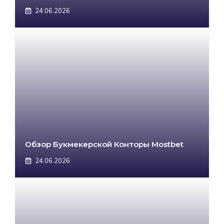
24.06.2026
Обзор Букмекерской Конторы Mostbet
24.06.2026