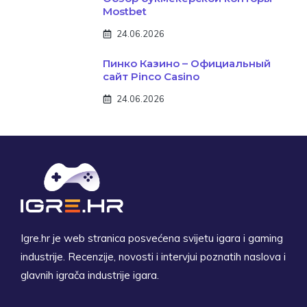
Mostbet
24.06.2026
Пинко Казино – Официальный
сайт Pinco Casino
24.06.2026
Igre.hr je web stranica posvećena svijetu igara i gaming
industrije. Recenzije, novosti i intervjui poznatih naslova i
glavnih igrača industrije igara.