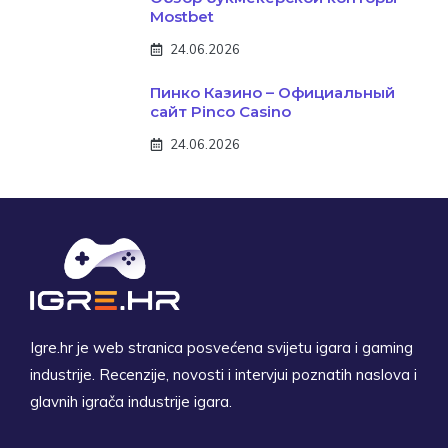
Mostbet
24.06.2026
Пинко Казино – Официальный
сайт Pinco Casino
24.06.2026
Igre.hr je web stranica posvećena svijetu igara i gaming
industrije. Recenzije, novosti i intervjui poznatih naslova i
glavnih igrača industrije igara.