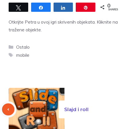
0
Tweet
Share
Share
Pin
SHARES
Otkrijte Petra u ovoj igri skrivenih objekata. Kliknite na
tražene objekte.
Kategorije
Ostalo
Oznake
mobile
Slajd i roll