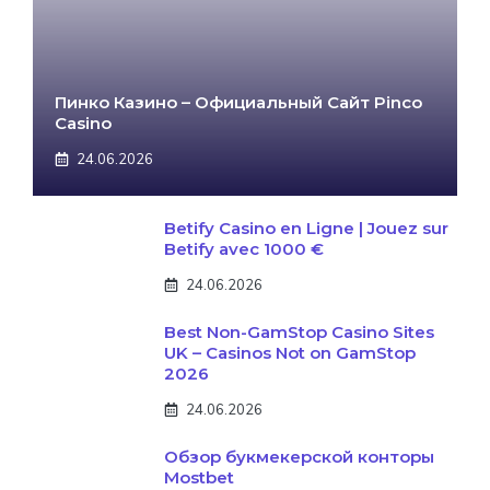
Пинко Казино – Официальный Сайт Pinco
Casino
24.06.2026
Betify Casino en Ligne | Jouez sur
Betify avec 1000 €
24.06.2026
Best Non-GamStop Casino Sites
UK – Casinos Not on GamStop
2026
24.06.2026
Обзор букмекерской конторы
Mostbet