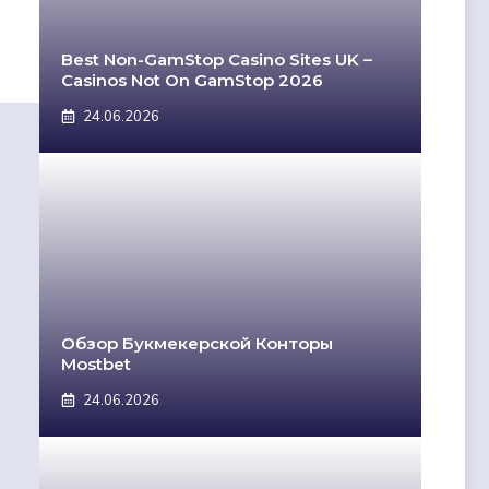
Best Non-GamStop Casino Sites UK –
Casinos Not On GamStop 2026
24.06.2026
Обзор Букмекерской Конторы
Mostbet
24.06.2026