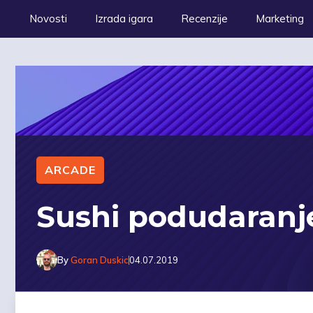
Preskoči
Novosti
Izrada igara
Recenzije
Marketing
na
sadržaj
ARCADE
Sushi podudaranj
By
Goran Duskic
04.07.2019