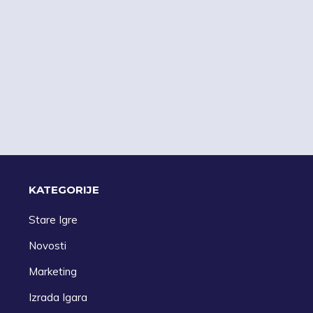
KATEGORIJE
Stare Igre
Novosti
Marketing
Izrada Igara