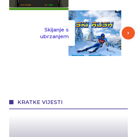
Skijanje s
ubrzanjem
KRATKE VIJESTI