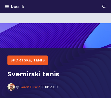
Preskoči
Izbornik
na
sadržaj
SPORTSKE
,
TENIS
Svemirski tenis
By
Goran Duskic
08.08.2019