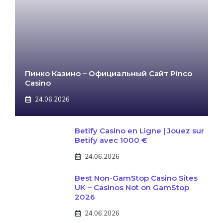
Пинко Казино – Официальный Сайт Pinco
Casino
24.06.2026
Betify Casino en Ligne | Jouez sur
Betify avec 1000 €
24.06.2026
Best Non-GamStop Casino Sites
UK – Casinos Not on GamStop
2026
24.06.2026