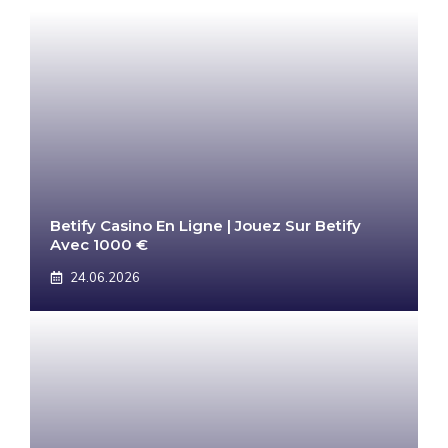
Betify Casino En Ligne | Jouez Sur Betify
Avec 1000 €
24.06.2026