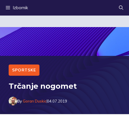
Preskoči
Izbornik
na
sadržaj
SPORTSKE
Trčanje nogomet
By
Goran Duskic
04.07.2019