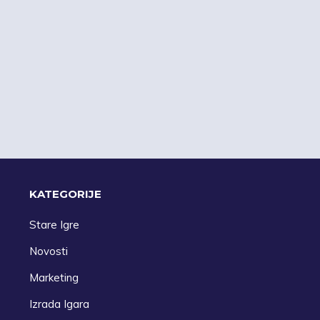
KATEGORIJE
Stare Igre
Novosti
Marketing
Izrada Igara