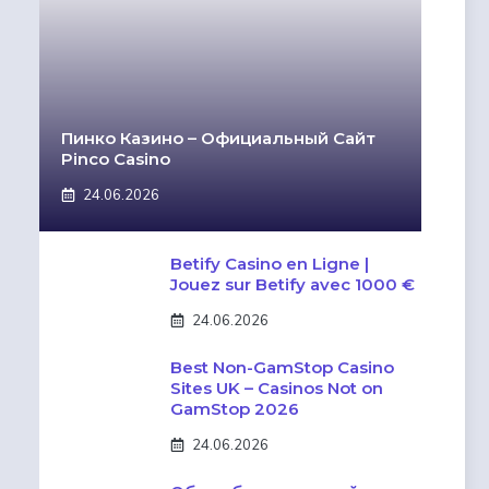
Пинко Казино – Официальный Сайт
Pinco Casino
24.06.2026
Betify Casino en Ligne |
Jouez sur Betify avec 1000 €
24.06.2026
Best Non-GamStop Casino
Sites UK – Casinos Not on
GamStop 2026
24.06.2026