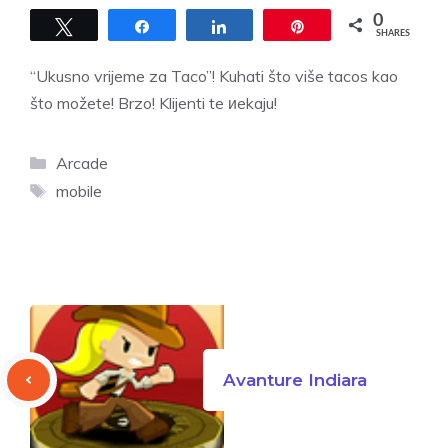
0
Tweet
Share
Share
Pin
SHARES
“Ukusno vrijeme za Taco”! Kuhati što više tacos kao
što možete! Brzo! Klijenti te иekaju!
Kategorije
Arcade
Oznake
mobile
Avanture Indiara