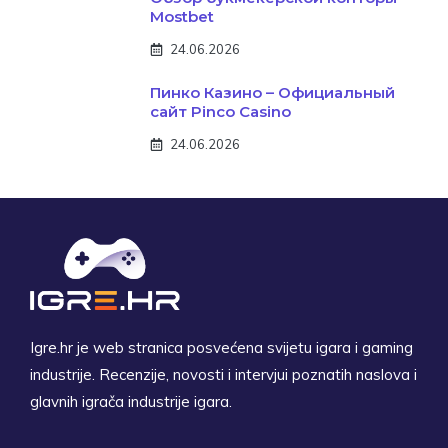
Mostbet
24.06.2026
Пинко Казино – Официальный
сайт Pinco Casino
24.06.2026
Igre.hr je web stranica posvećena svijetu igara i gaming
industrije. Recenzije, novosti i intervjui poznatih naslova i
glavnih igrača industrije igara.