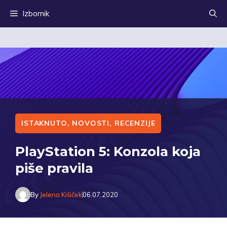
Preskoči
Izbornik
na
sadržaj
ISTAKNUTO
,
NOVOSTI
,
RECENZIJE
PlayStation 5: Konzola koja
piše pravila
By
Jelena Kišiček
06.07.2020