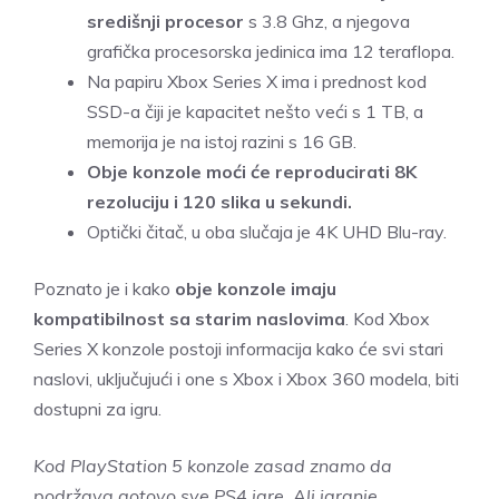
središnji procesor
s 3.8 Ghz, a njegova
grafička procesorska jedinica ima 12 teraflopa.
Na papiru Xbox Series X ima i prednost kod
SSD-a čiji je kapacitet nešto veći s 1 TB, a
memorija je na istoj razini s 16 GB.
Obje konzole moći će reproducirati 8K
rezoluciju i 120 slika u sekundi.
Optički čitač, u oba slučaja je 4K UHD Blu-ray.
Poznato je i kako
obje konzole imaju
kompatibilnost sa starim naslovima
. Kod Xbox
Series X konzole postoji informacija kako će svi stari
naslovi, uključujući i one s Xbox i Xbox 360 modela, biti
dostupni za igru.
Kod PlayStation 5 konzole zasad znamo da
podržava gotovo sve PS4 igre. Ali igranje