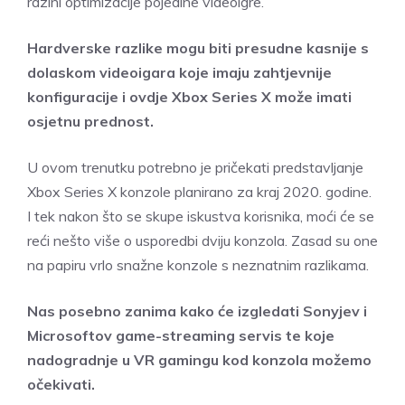
razini optimizacije pojedine videoigre.
Hardverske razlike mogu biti presudne kasnije s
dolaskom videoigara koje imaju zahtjevnije
konfiguracije i ovdje Xbox Series X može imati
osjetnu prednost.
U ovom trenutku potrebno je pričekati predstavljanje
Xbox Series X konzole planirano za kraj 2020. godine.
I tek nakon što se skupe iskustva korisnika, moći će se
reći nešto više o usporedbi dviju konzola. Zasad su one
na papiru vrlo snažne konzole s neznatnim razlikama.
Nas posebno zanima kako će izgledati Sonyjev i
Microsoftov game-streaming servis te koje
nadogradnje u VR gamingu kod konzola možemo
očekivati.