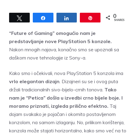
0
Tweet
Share
Share
Pin
SHARES
“Future of Gaming” omogućio nam je
predstavljanje nove PlayStation 5 konzole
.
Nakon mnogih najava, konačno smo se upoznali sa
daškom nove tehnologije iz Sony-a.
Kako smo i očekivali, nova
PlayStation 5 konzola
ima
vrlo elegantan dizajn
. Dizajneri su se i ovog puta
držali tradicionalnih sivo-bijelo-crnih tonova.
Tako
nam je “Petica” došla u izvedbi crno bijele boje. I
moramo priznati, izgleda prilično efektno.
Taj
dojam svakako je pojačan i okomito postavljenom
konzolom, na samom izlaganju. No, prilikom korištenja,
konzola može stajati horizontalno, kako smo već na to