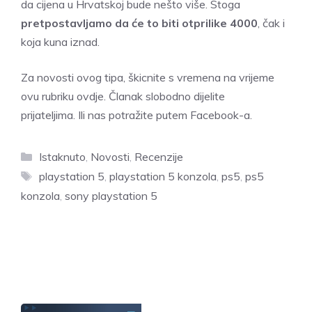
da cijena u Hrvatskoj bude nešto više. Stoga
pretpostavljamo da će to biti otprilike 4000
, čak i
koja kuna iznad.
Za novosti ovog tipa, škicnite s vremena na vrijeme
ovu rubriku ovdje.
Članak slobodno dijelite
prijateljima.
Ili nas potražite putem Facebook-a.
Kategorije
Istaknuto
,
Novosti
,
Recenzije
Oznake
playstation 5
,
playstation 5 konzola
,
ps5
,
ps5
konzola
,
sony playstation 5