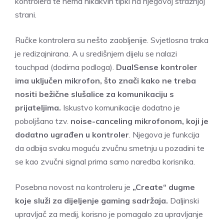
kontrolera te nema nikakvih tipki na njegovoj stražnjoj
strani.
Ručke kontrolera su nešto zaobljenije. Svjetlosna traka
je redizajnirana. A u središnjem dijelu se nalazi
touchpad (dodirna podloga).
DualSense kontroler
ima uključen mikrofon, što znači kako ne treba
nositi bežične slušalice za komunikaciju s
prijateljima.
Iskustvo komunikacije dodatno je
poboljšano tzv.
noise-canceling mikrofonom, koji je
dodatno ugrađen u kontroler
. Njegova je funkcija
da odbija svaku moguću zvučnu smetnju u pozadini te
se kao zvučni signal prima samo naredba korisnika.
Posebna novost na kontroleru je
„Create“ dugme
koje služi za dijeljenje gaming sadržaja.
Daljinski
upravljač za medij, korisno je pomagalo za upravljanje