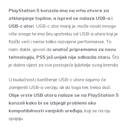
PlayStation 5 konzola ima na vrhu otvore za
otklanjanje topline, a ispred se nalaze USB-a i
USB-c utor
i. USB-c utor manji je, može nositi mnogo
više snage te ima širu upotrebu od USB-a utora koji je
fizički veći i nema toliko razvijene performanse. To
nam, dakle, govori da
unatoč pripremama za novu
tehnologiju, PS5 još uvijek nije odbacila staru.
Što
je dobra vijest za sve postojeće ljubitelje ovog brenda.
U budućnost,i korištenje USB-c utora sigurno će
zamijeniti USB-a verziju, ali do toga tek treba doći.
Obje vrste USB utora nalaze se na PlayStation 5
konzoli kako bi se izbjegli problemi oko
kompatibilnosti vanjskih uređaja,
koji se na nju
spajaju.