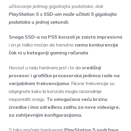
učitavanje jednog gigabajta podataka, dok
PlayStation 5 s SSD-om može učitati 5 gigabajta
podataka u jednoj sekundi.
Snaga SSD-a na PS5 konzoli je zaista impresivna
i on je toliko moćan da trenutno
nema konkurencije
čak ni u kategoriji gaming računala
.
Novost u radu hardvera jest i to da
središnji
procesor i grafička procesorska jedinica rade na
varijabilnim frekvencijama
. Fiksne frekvencije su
izbjegnute kako bi konzola mogla racionalnije
rasporediti snagu.
To omogućava veću brzinu
izvedbe i ima određenu zalihu za nove videoigre,
sa zahtjevnijim konfiguracijama.
S tako moćnim hardverom
PlayStation 5 podržava