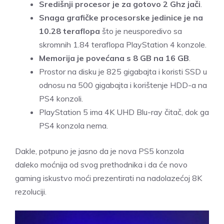
Središnji procesor je za gotovo 2 Ghz jači
.
Snaga grafičke procesorske jedinice je na
10.28 teraflopa
što je neusporedivo sa
skromnih 1.84 teraflopa PlayStation 4 konzole.
M
emorija je povećana s 8 GB na 16 GB
.
Prostor na disku je 825 gigabajta i koristi SSD u
odnosu na 500 gigabajta i korištenje HDD-a na
PS4 konzoli.
PlayStation 5 ima 4K UHD Blu-ray čitač, dok ga
PS4 konzola nema.
Dakle, potpuno je jasno da je nova PS5 konzola
daleko moćnija od svog prethodnika i da će novo
gaming iskustvo moći prezentirati na nadolazećoj 8K
rezoluciji.