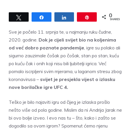
0
Tweet
Share
Share
Pin
SHARES
Sve je počelo 11. srpnja te, u najmanju ruku čudne,
2020. godine.
Dok je cijeli svijet bio na koljenima
od već dobro poznate pandemije
, igre su polako ali
sigurno zauzimale čošak po čošak, stan po stan, kuću
po kuću čak i onih koji nisu bili ljubitelji igrica. Već
pomalo iscrpljeni svim mjerama, u laganom stresu zbog
koronavirusa –
svijet je presjekla vijest o izlasku
nove borilačke igre UFC 4.
Teško je bilo najaviti igru od čijeg je izlaska prošlo
nešto više od pola godine. Mislim da ni Andrija Jarak ne
bi ovo bolje izveo. I evo nas tu – što, kako i zašto se
dogodilo sa ovom igrom? Spomenut ćemo njenu