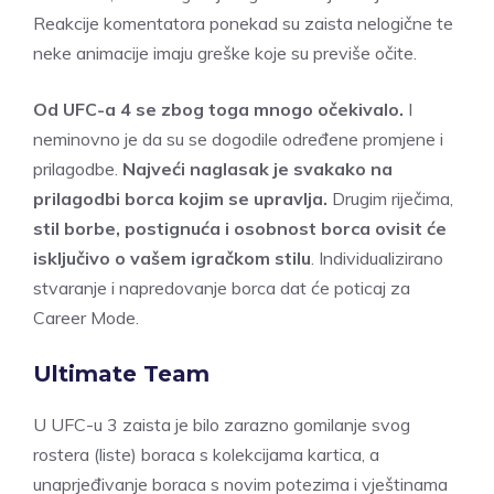
Reakcije komentatora ponekad su zaista nelogične te
neke animacije imaju greške koje su previše očite.
Od UFC-a 4 se zbog toga mnogo očekivalo.
I
neminovno je da su se dogodile određene promjene i
prilagodbe.
Najveći naglasak je svakako na
prilagodbi borca kojim se upravlja.
Drugim riječima,
stil borbe, postignuća i osobnost borca ovisit će
isključivo o vašem igračkom stilu
. Individualizirano
stvaranje i napredovanje borca dat će poticaj za
Career Mode.
Ultimate Team
U UFC-u 3 zaista je bilo zarazno gomilanje svog
rostera (liste) boraca s kolekcijama kartica, a
unaprjeđivanje boraca s novim potezima i vještinama