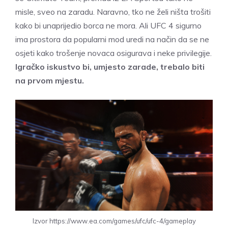
misle, sveo na zaradu. Naravno, tko ne želi ništa trošiti
kako bi unaprijedio borca ne mora. Ali UFC 4 sigurno
ima prostora da popularni mod uredi na način da se ne
osjeti kako trošenje novaca osigurava i neke privilegije.
Igračko iskustvo bi, umjesto zarade, trebalo biti
na prvom mjestu.
Izvor https://www.ea.com/games/ufc/ufc-4/gameplay