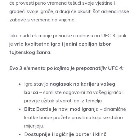
će provesti puno vremena tešući svoje vještine i
gradeći svoje igrače, a drugi će okusiti šot adrenalinske
zabave s vremena na vrijeme.
Iako nudi tek manje preinake u odnosu na UFC 3, ipak
je
vrlo kvalitetna igra i jedini ozbiljan izbor
fajterskog žanra.
Evo 3 elementa po kojima je prepoznatljiv UFC 4:
Igra stavlja
naglasak na karijeru vašeg
borca
– sami ste odgovorni za vašeg igrača i
pravi je užitak stvarati ga iz temelja.
Blitz Battle je novi mod igranja
– dinamične
kratke borbe prožete pravilima koja se stalno
mijenjaju.
D
ostupnije i logičnije parter i klinč