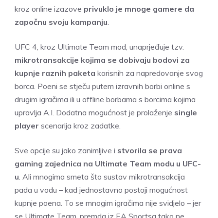
kroz online izazove
privuklo je mnoge gamere da
započnu svoju kampanju
.
UFC 4, kroz Ultimate Team mod, unaprjeđuje tzv.
mikrotransakcije kojima se dobivaju bodovi za
kupnje raznih paketa
korisnih za napredovanje svog
borca. Poeni se stječu putem izravnih borbi online s
drugim igračima ili u offline borbama s borcima kojima
upravlja A.I. Dodatna mogućnost je prolaženje
single
player
scenarija kroz zadatke.
Sve opcije su jako zanimljive i
stvorila se prava
gaming zajednica na Ultimate Team modu u UFC-
u
. Ali mnogima smeta što sustav mikrotransakcija
pada u vodu – kad jednostavno postoji mogućnost
kupnje poena. To se mnogim igračima nije svidjelo – jer
se Ultimate Team, premda iz EA Sportsa tako ne