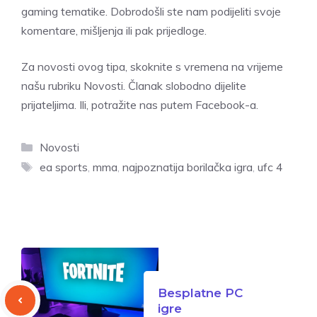
gaming tematike. Dobrodošli ste nam podijeliti svoje
komentare, mišljenja ili pak prijedloge.
Za novosti ovog tipa, skoknite s vremena na vrijeme
našu rubriku Novosti.
Članak slobodno dijelite
prijateljima. Ili,
potražite nas putem Facebook-a.
Kategorije
Novosti
Oznake
ea sports
,
mma
,
najpoznatija borilačka igra
,
ufc 4
Besplatne PC
igre