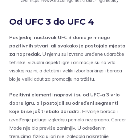
Izvor https://www.ea.com/games/ufc/ufc-4/gameplay
Od UFC 3 do UFC 4
Posljednji nastavak UFC 3 donio je mnogo
pozitivnih stvari, ali svakako je postojalo mjesta
za napredak.
U njemu su izvrsno uređene udaračke
tehnike, vizualni aspekt igre i animacije su na vrlo
visokoj razini, a detaljni i veliki izbor borkinja i boraca
bio je veliki adut za promociju na tržištu.
Pozitivni elementi napravili su od UFC-a 3 vrlo
dobru igru, ali postojali su određeni segmenti
koje bi se još trebalo doraditi.
Hrvanje boraca i
izvođenje poluga izgledaju pomalo nezgrapno. Career
Mode nije bio previše zanimljiv. U određenim
trenucima, fizika u igri nije izgledala najsretnije.