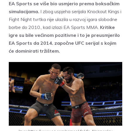
EA Sports se više bio usmjerio prema boksačkim
simulacijama.
I zbog uspjeha serijala Knockout Kings i
Fight Night tvrtka nije ulazila u razvoj igara slobodne
borbe do 2010., kad izlazi EA Sports MMA.
Kritike
igre su bile većinom pozitivne i to je preusmjerilo
EA Sports da 2014. započne UFC serijal s kojim
će dominirati tržištem.