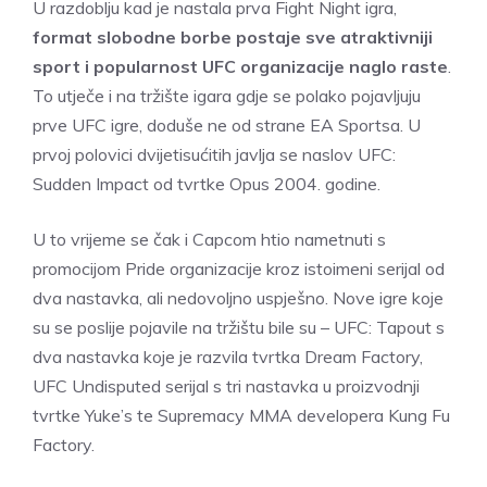
U razdoblju kad je nastala prva Fight Night igra,
format slobodne borbe postaje sve atraktivniji
sport i popularnost UFC organizacije naglo raste
.
To utječe i na tržište igara gdje se polako pojavljuju
prve UFC igre, doduše ne od strane EA Sportsa. U
prvoj polovici dvijetisućitih javlja se naslov UFC:
Sudden Impact od tvrtke Opus 2004. godine.
U to vrijeme se čak i Capcom htio nametnuti s
promocijom Pride organizacije kroz istoimeni serijal od
dva nastavka, ali nedovoljno uspješno. Nove igre koje
su se poslije pojavile na tržištu bile su – UFC: Tapout s
dva nastavka koje je razvila tvrtka Dream Factory,
UFC Undisputed serijal s tri nastavka u proizvodnji
tvrtke Yuke’s te Supremacy MMA developera Kung Fu
Factory.