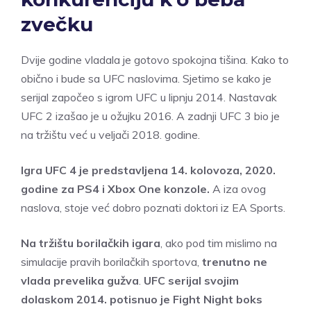
zvečku
Dvije godine vladala je gotovo spokojna tišina. Kako to
obično i bude sa UFC naslovima. Sjetimo se kako je
serijal započeo s igrom UFC u lipnju 2014. Nastavak
UFC 2 izašao je u ožujku 2016. A zadnji UFC 3 bio je
na tržištu već u veljači 2018. godine.
Igra UFC 4 je predstavljena 14. kolovoza, 2020.
godine za PS4 i Xbox One konzole.
A iza ovog
naslova, stoje već dobro poznati doktori iz EA Sports.
Na tržištu borilačkih igara
, ako pod tim mislimo na
simulacije pravih borilačkih sportova,
trenutno ne
vlada prevelika gužva
.
UFC serijal svojim
dolaskom 2014. potisnuo je Fight Night boks