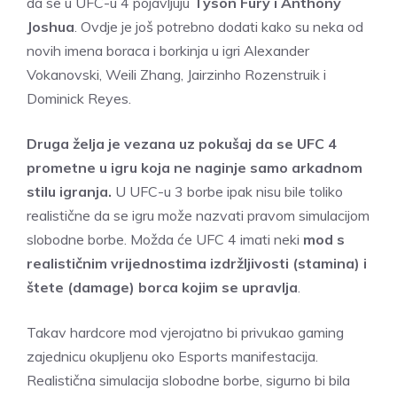
da se u UFC-u 4 pojavljuju
Tyson Fury i Anthony
Joshua
. Ovdje je još potrebno dodati kako su neka od
novih imena boraca i borkinja u igri Alexander
Vokanovski, Weili Zhang, Jairzinho Rozenstruik i
Dominick Reyes.
Druga želja je vezana uz pokušaj da se UFC 4
prometne u igru koja ne naginje samo arkadnom
stilu igranja.
U UFC-u 3 borbe ipak nisu bile toliko
realistične da se igru može nazvati pravom simulacijom
slobodne borbe. Možda će UFC 4 imati neki
mod s
realističnim vrijednostima izdržljivosti (stamina) i
štete (damage) borca kojim se upravlja
.
Takav hardcore mod vjerojatno bi privukao gaming
zajednicu okupljenu oko Esports manifestacija.
Realistična simulacija slobodne borbe, sigurno bi bila