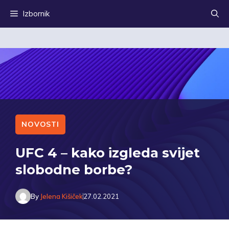
Preskoči
Izbornik
na
sadržaj
NOVOSTI
UFC 4 – kako izgleda svijet
slobodne borbe?
By
Jelena Kišiček
27.02.2021