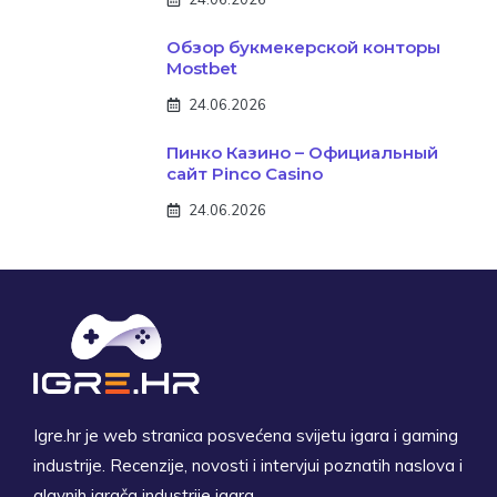
Обзор букмекерской конторы
Mostbet
24.06.2026
Пинко Казино – Официальный
сайт Pinco Casino
24.06.2026
Igre.hr je web stranica posvećena svijetu igara i gaming
industrije. Recenzije, novosti i intervjui poznatih naslova i
glavnih igrača industrije igara.