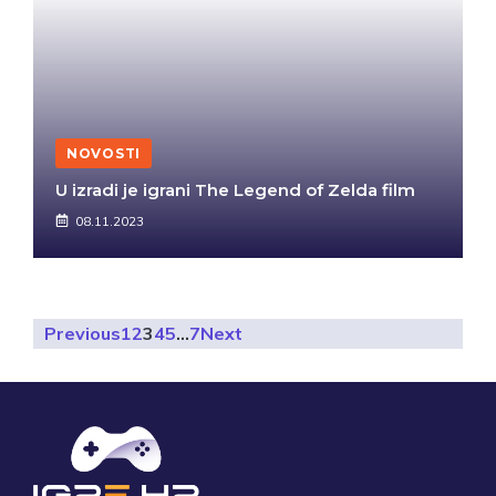
NOVOSTI
U izradi je igrani The Legend of Zelda film
08.11.2023
Previous
1
2
3
4
5
…
7
Next