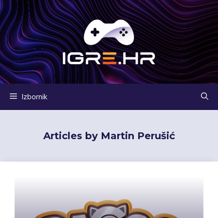
Preskoči
na
sadržaj
Izbornik
Articles by Martin Perušić