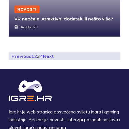
NOVOSTI
VR naočale: Atraktivni dodatak ili nešto više?
04.08.2020
Previous
1
2
3
4
Next
Igre.hr je web stranica posvećena svijetu igara i gaming
industrije. Recenzije, novosti i intervjui poznatih naslova i
glavnih igrača industrije igara.