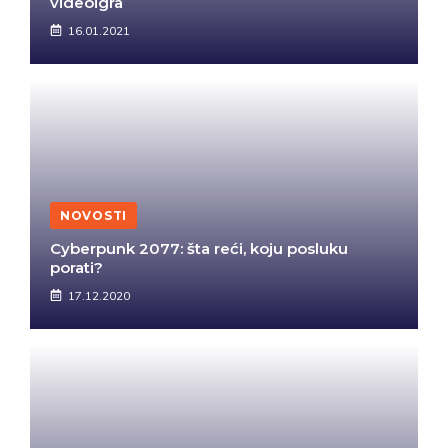
videoigra
16.01.2021
NOVOSTI
Cyberpunk 2077: šta reći, koju posluku
porati?
17.12.2020